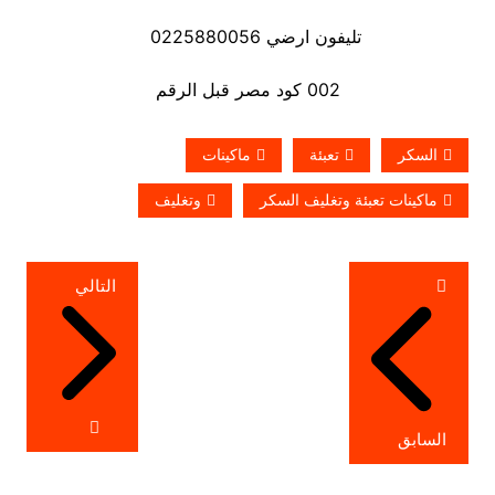
تليفون ارضي 0225880056
002 كود مصر قبل الرقم
السكر
تعبئة
ماكينات
ماكينات تعبئة وتغليف السكر
وتغليف
تصفّح
التالي
المقالات
السابق