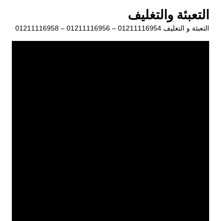
لتجاوز
التعبئة والتغليف
لى
التعبئة و التغليف 01211116954 – 01211116956 – 01211116958
لمحتوى