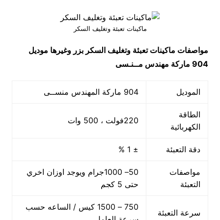
ماكينات تعبئة وتغليف السكر
مواصفات
ماكينات تعبئة وتغليف السكر بزر وغيرها
موديل
904 ماركة مهندس مــنـسى
الموديل
904 ماركة المهندس منســى
الطاقة
220فولت ، 500 وات
الكهربائية
دقة التعبئة
± 1 %
مواصفات
50– 1000جرام ويوجد اوزان اخري
التعبئة
حتى 5 كجم
750 – 1500 كيس / الساعه حسب
سرعة التعبئة
سرعة العامل