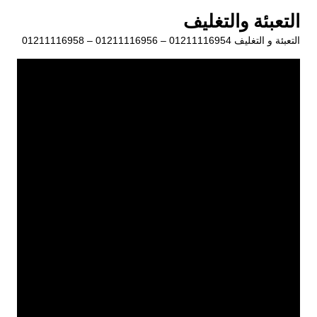
لتجاوز
التعبئة والتغليف
لى
التعبئة و التغليف 01211116954 – 01211116956 – 01211116958
لمحتوى