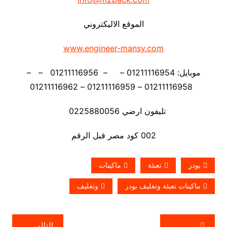
الموقع الاليكتروني
www.engineer-mansy.com
موبايل: 01211116954 – – 01211116956 – –
01211116958 – 01211116959 – 01211116962
تليفون ارضي 0225880056
002 كود مصر قبل الرقم
بودر
تعبئة
ماكينات
ماكينات تعبئة وتغليف بودر
وتغليف
تصفّح
التالي