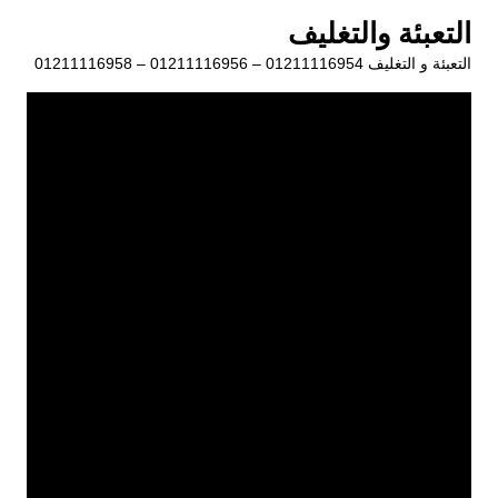
لتجاوز
التعبئة والتغليف
لى
التعبئة و التغليف 01211116954 – 01211116956 – 01211116958
لمحتوى