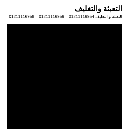
لتجاوز
التعبئة والتغليف
لى
التعبئة و التغليف 01211116954 – 01211116956 – 01211116958
لمحتوى