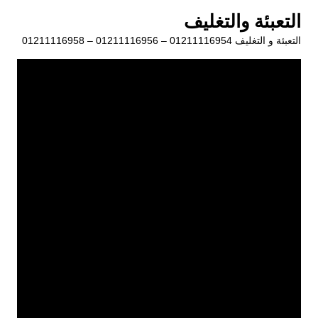
لتجاوز
التعبئة والتغليف
لى
التعبئة و التغليف 01211116954 – 01211116956 – 01211116958
لمحتوى