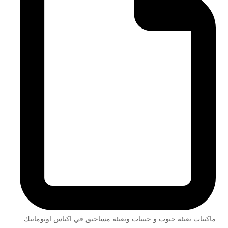
ماكينات تعبئة حبوب و حبيبات وتعبئة مساحيق في اكياس اوتوماتيك