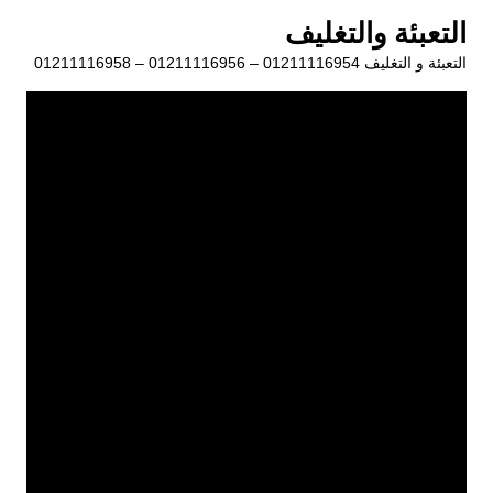
لتجاوز
التعبئة والتغليف
لى
التعبئة و التغليف 01211116954 – 01211116956 – 01211116958
لمحتوى