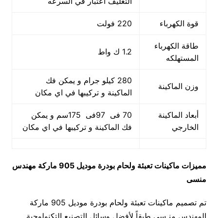
التغليف اعتبار في السرعه
قوة الكهرباء
220 فولت
طاقة الكهرباء
1.2 ك واط
المستهلكه
280 كيلو جرام و يمكن فك
وزن الماكينة
الماكينة و تركيبها في اي مكان
أبعاد الماكينة
70 فى 97فى 175سم و يمكن
الخارجي
فك الماكينة و تركيبها في اي مكان
مميزات
ماكينات تعبئة ولحام بودرة
موديل 905 ماركة مهندس
منسى
تم تصميم ماكينات تعبئة ولحام بودرة موديل 905 ماركة
المهندس منـسي طبقاً لأفضل وسائل التصنيع التكنولوجية