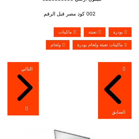
002 كود مصر قبل الرقم
بودرة
تعبئة
ماكينات
ماكينات تعبئة ولحام بودرة
ولحام
تصفّح
التالي
المقالات
السابق