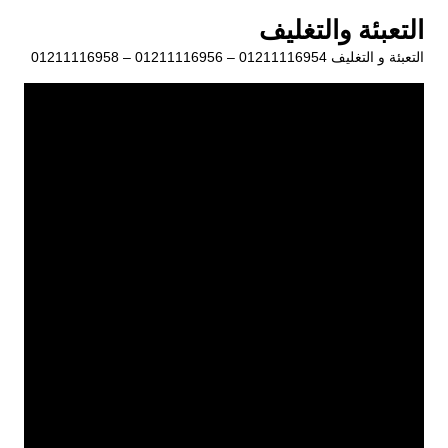
لتجاوز
التعبئة والتغليف
لى
التعبئة و التغليف 01211116954 – 01211116956 – 01211116958
لمحتوى