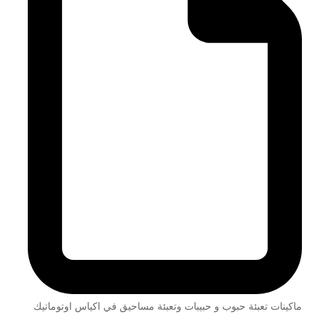
ماكينات تعبئة حبوب و حبيبات وتعبئة مساحيق في اكياس اوتوماتيك