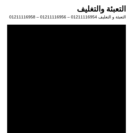
لتجاوز
التعبئة والتغليف
لى
التعبئة و التغليف 01211116954 – 01211116956 – 01211116958
لمحتوى