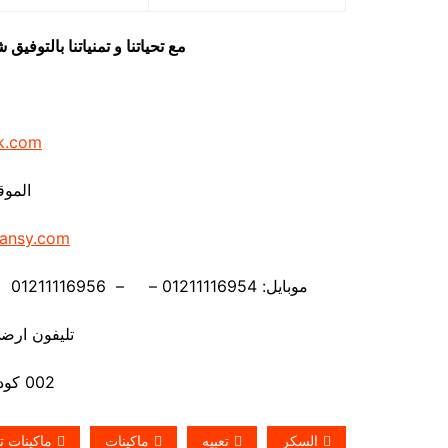
مع تحياتنا و تمنياتنا بالتوف
k.com
الموق
ansy.com
موبايل: 01211116954 – – 01211116956 – – 01211116958 – 01211116959 – 01211116962
تليفون ارضي 880056
002 كود مصر قبل الرقم
السكر
تعبيه
ماكينات
ماكينات ت