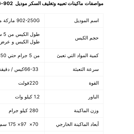
مواصفات
ماكينات تعبيه وتغليف السكر
موديل
902-250G
اسم الموديل
902-250G ماركة مهندس منسي
حجم الكيس
طول الكيس و عرض 
كمية المواد التي تعبئ
من 5 جرام حتي 250 جرام و يمكن تعديله حتي 500 جرام
سرعة التعبئة
66-33كيس / دقيقة و لمادة التغليف اعتبار في السرعه
القوة
220فولت
الباور
1.2 كيلو وات
وزن الماكينة
280 كيلو جرام
أبعاد الماكينة الخارجي
70× 97× 175 سم و يمكن فك الماكينة و تركيبها في اي مكان