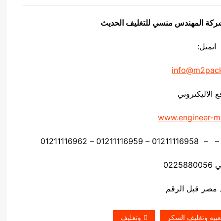
يق شركة المهندس منسي للتغليف الحديث
ايميل:
info@m2pac
ع الاليكتروني
www.engineer-m
0225
عبيه وتغليف السكر
وتغليف