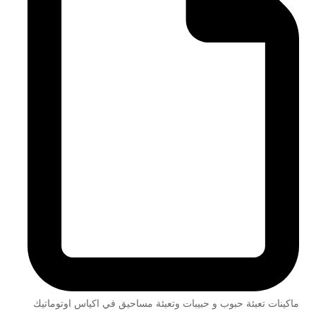
ماكينات تعبئة حبوب و حبيبات وتعبئة مساحيق في اكياس اوتوماتيك