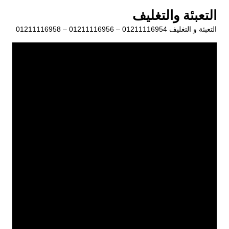
لتجاوز
التعبئة والتغليف
لى
التعبئة و التغليف 01211116954 – 01211116956 – 01211116958
لمحتوى