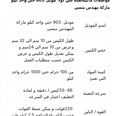
مواصفات
ماكينةتعبئة جلي كولا
موديل 903 حتي واحد كيلو
ماركة مهندس منسي
موديل 903 حتي واحد كيلو ماركة
اسم الموديل
المهندس منسي
طول الكيس من 10 سم الي 32 سم
وعرض من 10 سم الي 24سم و
حجم الكيس
يمكن تعديل طول الكيس و عرض
الكيس حسب متطلبات العمل
كمية المواد
من 100 جرام حتي 1000 جرام واحد
التي تعبئ
كيلو
66 -33كيس / دقيقة و لمادة
سرعة التعبئة
التغليف اعتبار في السرعه
220فولت و يمكن ضبط الفولت
القوة / الباور
حسب الكهرباء المتاحه 2.5 كيلو وات