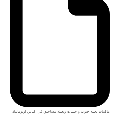
ماكينات تعبئة حبوب و حبيبات وتعبئة مساحيق في اكياس اوتوماتيك