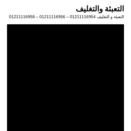
لتجاوز
التعبئة والتغليف
لى
التعبئة و التغليف 01211116954 – 01211116956 – 01211116958
لمحتوى