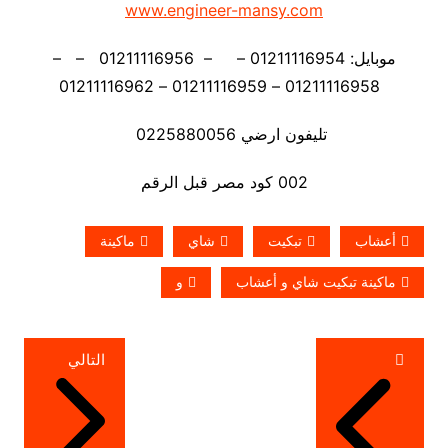
www.engineer-mansy.com
موبايل: 01211116954 – – 01211116956 – –
01211116958 – 01211116959 – 01211116962
تليفون ارضي 0225880056
002 كود مصر قبل الرقم
أعشاب
تبكيت
شاي
ماكينة
ماكينة تبكيت شاي و أعشاب
و
تصفّح
التالي
المقالات