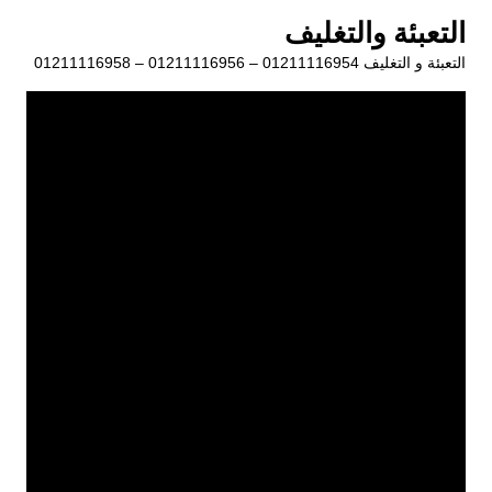
لتجاوز
التعبئة والتغليف
لى
التعبئة و التغليف 01211116954 – 01211116956 – 01211116958
لمحتوى