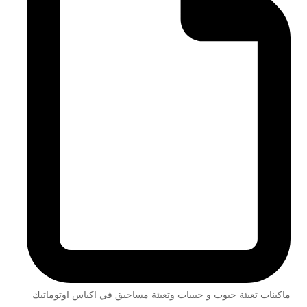
ماكينات تعبئة حبوب و حبيبات وتعبئة مساحيق في اكياس اوتوماتيك