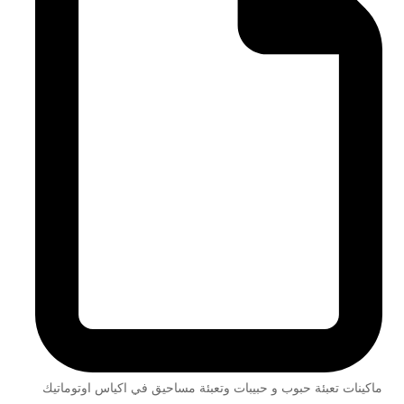
ماكينات تعبئة حبوب و حبيبات وتعبئة مساحيق في اكياس اوتوماتيك