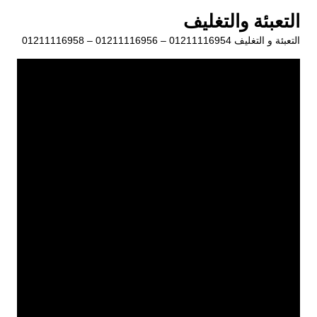
لتجاوز
التعبئة والتغليف
لى
التعبئة و التغليف 01211116954 – 01211116956 – 01211116958
لمحتوى