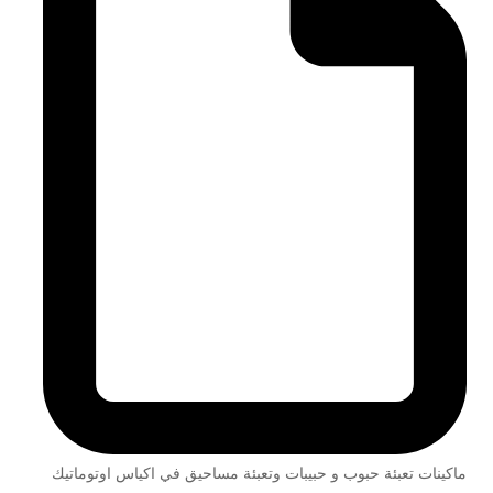
ماكينات تعبئة حبوب و حبيبات وتعبئة مساحيق في اكياس اوتوماتيك