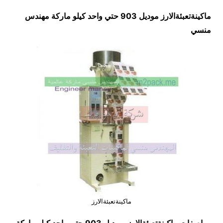
ماكينةتعبئةالارز موديل 903 حتي واحد كيلو ماركة مهندس
منسي
ماكينةتعبئةالارز