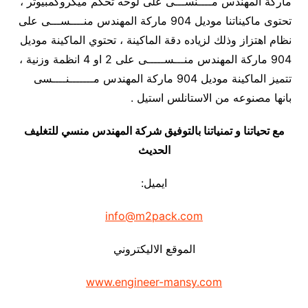
ماركة المهندس مــــنســـى على لوحه تحكم ميكروكمبيوتر ،
تحتوى ماكيناتنا موديل 904 ماركة المهندس منــــســـى على
نظام اهتزاز وذلك لزياده دقة الماكينة ، تحتوي الماكينة موديل
904 ماركة المهندس منـــســـــى على 2 او 4 انظمة وزنية ،
تتميز الماكينة موديل 904 ماركة المهندس مـــــــنــــسى
بانها مصنوعه من الاستانلس استيل .
مع تحياتنا و تمنياتنا بالتوفيق شركة المهندس منسي للتغليف
الحديث
ايميل:
info@m2pack.com
الموقع الاليكتروني
www.engineer-mansy.com