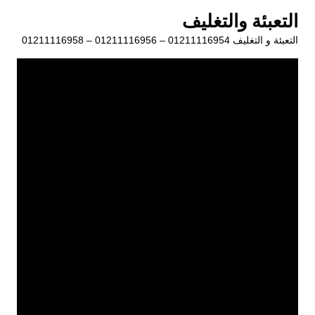
لتجاوز
التعبئة والتغليف
لى
التعبئة و التغليف 01211116954 – 01211116956 – 01211116958
لمحتوى