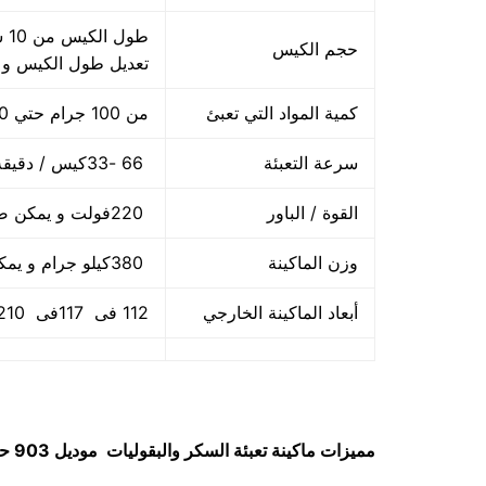
حجم الكيس
تعديل طول الكيس و
كمية المواد التي تعبئ
من 100 جرام حتي 1000 جرام واحد كيلو
سرعة التعبئة
66 -33كيس / دقيقة و لمادة التغليف اعتبار في السرعه
القوة / الباور
220فولت و يمكن ضبط الفولت حسب الكهرباء المتاحه 2.5 كيلو وات
وزن الماكينة
380كيلو جرام و يمكن فك الماكينة و تركيبها في اي مكان
أبعاد الماكينة الخارجي
112 فى 117فى 210سم و يمكن فك الماكينة و تركيبها في اي مكان
مميزات
ماكينة تعبئة السكر والبقوليات
موديل 903 حتي واحد كيلو ماركة مهندس مـــنسى