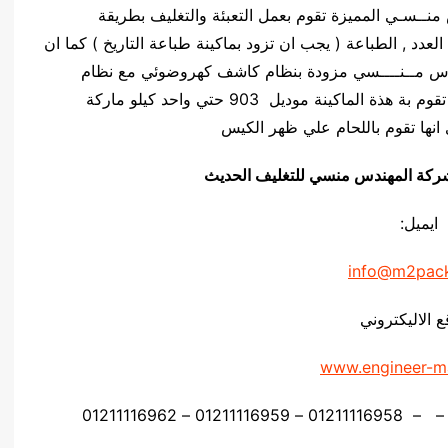
ركة المهندس منــسـي المميزة تقوم بعمل التعبئة والتغليف بطريقة
لعدد , الطباعة ( يجب ان تزود بماكينة طباعة التاريخ ) كما ان
يلو ماركة المهندس مــنــــسي مزودة بنظام كاشف كهروضوئي مع نظام
السرعة المتغيرة ( ستيب ليس ) , كما ان اللحام التي تقوم بة هذة الماكينة موديل 903 حتي واحد كيلو ماركة
انها تقوم باللحام علي ظهر الكيس
يق شركة المهندس منسي للتغليف الحديث
ايميل:
info@m2pac
ع الاليكتروني
www.engineer-m