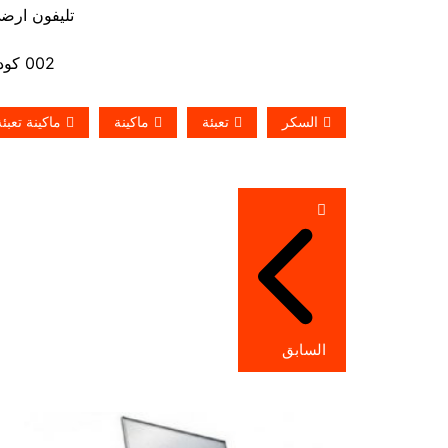
تليفون ارضي 880056
002 كود مصر قبل الرقم
السكر
تعبئة
ماكينة
ماكينة تعبئ
تصفّح
المقالات
السابق