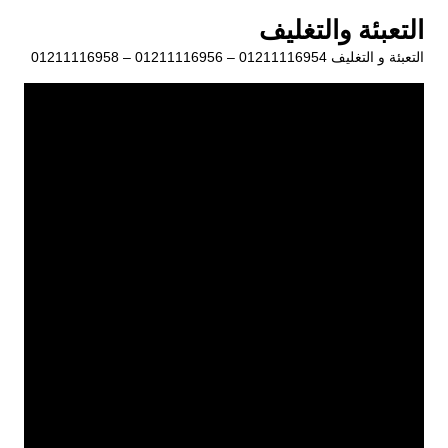
لتجاوز
التعبئة والتغليف
لى
التعبئة و التغليف 01211116954 – 01211116956 – 01211116958
لمحتوى