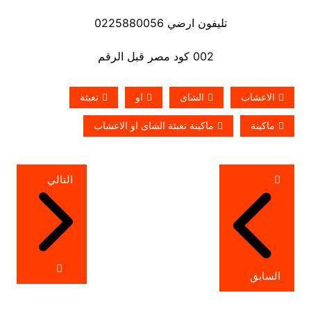
تليفون ارضي 0225880056
002 كود مصر قبل الرقم
الاعشاب
الشاى
او
تعبئة
ماكينة
ماكينة تعبئة الشاى او الاعشاب
تصفّح
التالي
المقالات
السابق