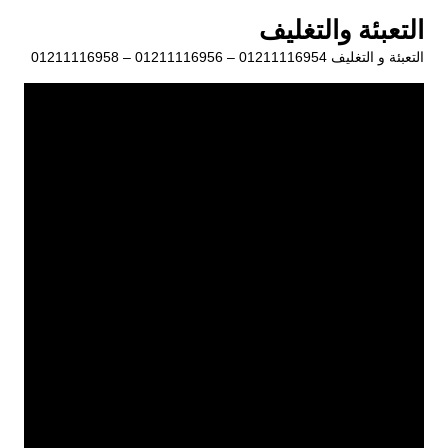
لتجاوز
التعبئة والتغليف
لى
التعبئة و التغليف 01211116954 – 01211116956 – 01211116958
لمحتوى