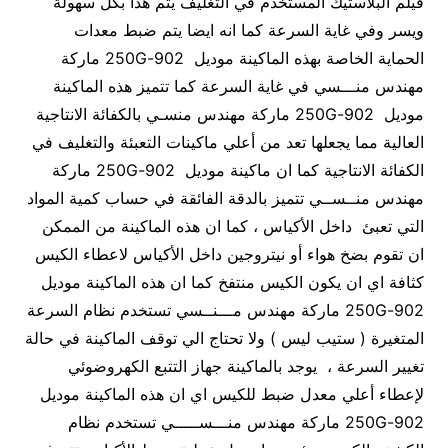
فيلم البلاستيك المستخدم في التغليف يتم هذا بكل سهولة
ويسر وفي غاية السرعة كما انه ايضا يتم ضبط معدات
الحماية الخاصة بهذه الماكينة موديل 902-250G ماركة
مهندس منـــسي في غاية السرعة كما تتميز هذه الماكينة
موديل 902-250G ماركة مهندس منسـي بالكفائة الانتاجية
العالية مما يجعلها تعد من أعلي ماكينات التعبئة والتغليف في
الكفائة الانتاجية كما ان ماكينة موديل 902-250G ماركة
مهندس منــســي تتميز بالدقة الفائقة في حساب كمية المواد
التي تعبئ داخل الأكياس ، كما ان هذه الماكينة من الممكن
ان تقوم بضخ هواء أو نيتروجين داخل الأكياس لاعطاء الكيس
كثافة اي ان يكون الكيس منتفخ كما ان هذه الماكينة موديل
902-250G ماركة مهندس مـــنــسي تستخدم نظام السرعة
المتغيرة ( ستيب ليس ) ولا تحتاج الي توقف الماكينة في حالة
تغيير السرعة ، يوجد بالماكينة جهاز التتبع الكهروضوئي
لإعطاء أعلي معدل ضبط للكيس اي ان هذه الماكينة موديل
902-250G ماركة مهندس منـــســـــي تستخدم نظام