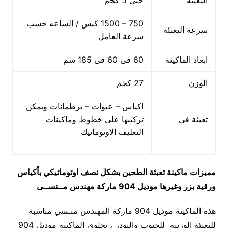
التعبئة
حتى 5 كجم
750 – 1500 كيس / الساعه حسب
سرعة التعبئة
سرعة العامل
ابعاد الماكينة
60 فى 60 فى 185 سم
الوزن
27 كجم
اكياس – عبوات – برطمانات ويمكن
تعبئة فى
تركيبها على خطوط وماكينات
التغليف الاوتوماتيك
مميزات
ماكينة تعبئة الطحين بشكل نصف اوتوماتيكي بأكياس
ورقية بزر وغيرها
موديل 904 ماركة مهندس مــنســى
هذه الماكينة موديل 904 ماركة المهندس منـسي مناسبة
للتعبئة الوزنية للحبوب والبودر ، تحتوي الماكينة موديل 904