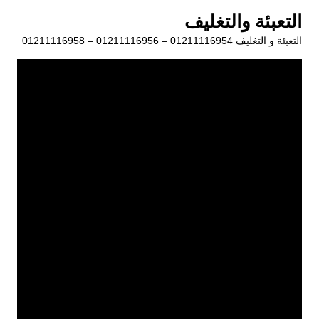
لتجاوز
التعبئة والتغليف
لى
التعبئة و التغليف 01211116954 – 01211116956 – 01211116958
لمحتوى