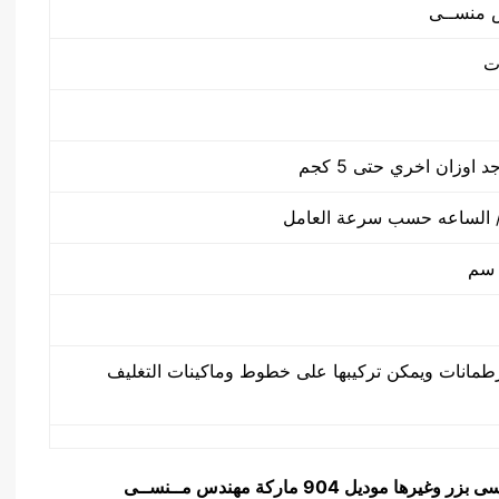
طمانات ويمكن تركيبها على خطوط وماكينات التغليف
ى بزر وغيرها
موديل 904 ماركة مهندس مــنســى