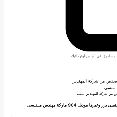
ئة مساحيق في اكياس اوتوماتيك
صفص من شركة المهندس منسى
نسى بزر وغيرها
موديل 904 ماركة مهندس مــنـسى