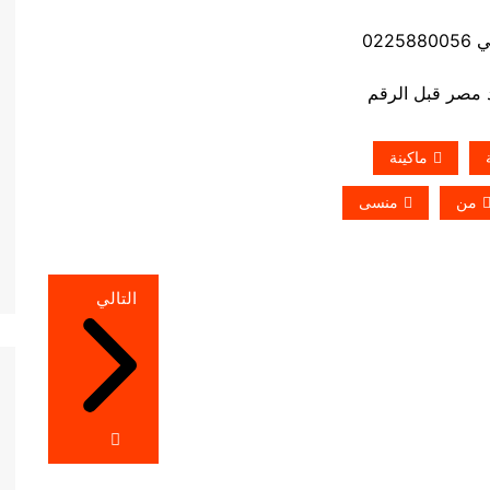
0225
ماكينة
من
منسى
التالي