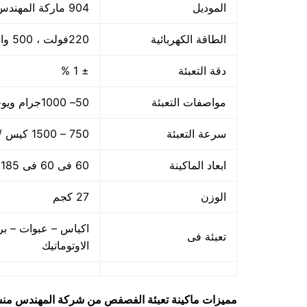
الموديل
904 ماركة المهندس منســى
الطاقة الكهربائية
220فولت ، 500 وات
دقة التعبئة
± 1 %
مواصفات التعبئة
50– 1000جرام ويوجد اوزان اخري حتى 5 كجم
سرعة التعبئة
750 – 1500 كيس / الساعه حسب سرعة العامل
ابعاد الماكينة
60 فى 60 فى 185 سم
الوزن
27 كجم
اكياس – عبوات – بر
تعبئة فى
الاوتوماتيك
مميزات
ماكينة تعبئة الفصفص من شركة المهندس منس