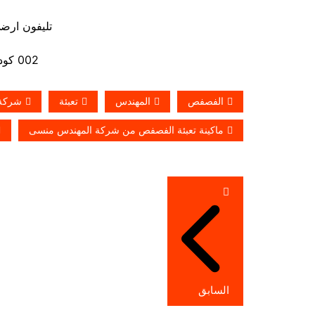
تليفون ارضي 880056
002 كود مصر قبل الرقم
الفصفص
المهندس
تعبئة
شركة
ماكينة تعبئة الفصفص من شركة المهندس منسى
تصفّح
المقالات
السابق