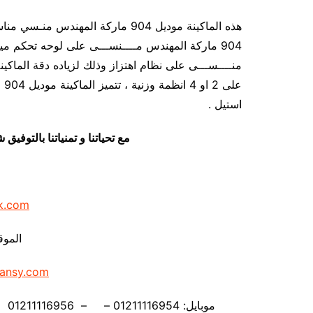
هذه الماكينة موديل 904 ماركة المهن
عل
استيل .
مع تحياتنا و تمنياتنا بالتوف
k.com
الموق
ansy.com
موبايل: 01211116954 – – 01211116956 – – 01211116958 – 01211116959 – 01211116962