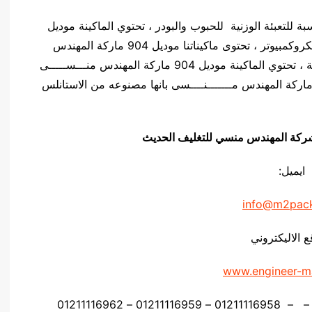
دس منـسي مناسبة للتعبئة الوزنية للحبوب والبودر ، تحتوي الماكينة موديل
904 ماركة المهندس مــــنســـى على لوحه تحكم ميكروكمبيوتر ، تحتوى ماكيناتنا موديل 904 ماركة المهندس
منــــســـى على نظام اهتزاز وذلك لزياده دقة الماكينة ، تحتوي الماكينة موديل 904 ماركة المهندس منـــســـــى
ى 2 او 4 انظمة وزنية ، تتميز الماكينة موديل 904 ماركة المهندس مـــــــنــــسى بانها مصنوعه من الاستانلس
يق شركة المهندس منسي للتغليف الحديث
ايميل:
info@m2pac
ع الاليكتروني
www.engineer-m