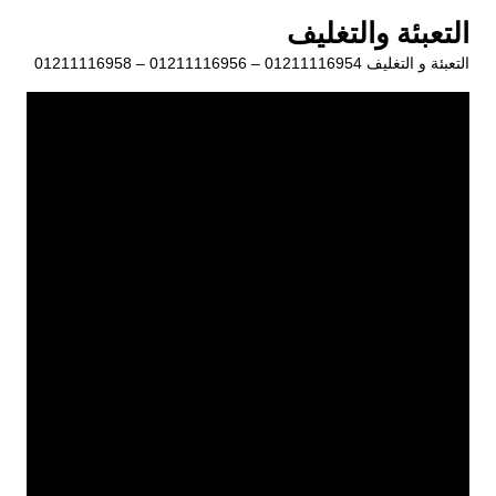
لتجاوز
التعبئة والتغليف
لى
التعبئة و التغليف 01211116954 – 01211116956 – 01211116958
لمحتوى