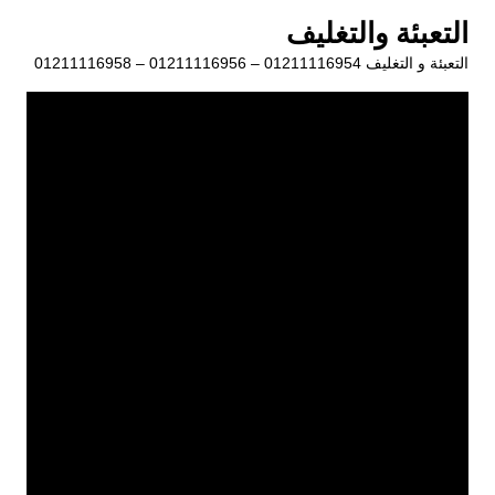
لتجاوز
التعبئة والتغليف
لى
التعبئة و التغليف 01211116954 – 01211116956 – 01211116958
لمحتوى