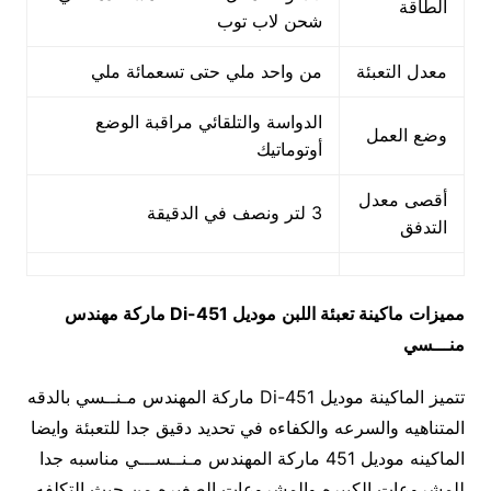
الطاقة
شحن لاب توب
معدل التعبئة
من واحد ملي حتى تسعمائة ملي
الدواسة والتلقائي مراقبة الوضع
وضع العمل
أوتوماتيك
أقصى معدل
3 لتر ونصف في الدقيقة
التدفق
مميزات
ماكينة تعبئة اللبن
موديل
451-Di
ماركة مهندس
منـــسي
تتميز الماكينة موديل 451-Di ماركة المهندس مـنــسي بالدقه
المتناهيه والسرعه والكفاءه في تحديد دقيق جدا للتعبئة وايضا
الماكينه موديل 451 ماركة المهندس مـنــســـي مناسبه جدا
للمشروعات الكبيره والمشروعات الصغيره من حيث التكلفه