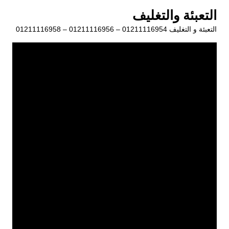
لتجاوز
التعبئة والتغليف
لى
التعبئة و التغليف 01211116954 – 01211116956 – 01211116958
لمحتوى