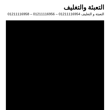
لتجاوز
التعبئة والتغليف
لى
التعبئة و التغليف 01211116954 – 01211116956 – 01211116958
لمحتوى