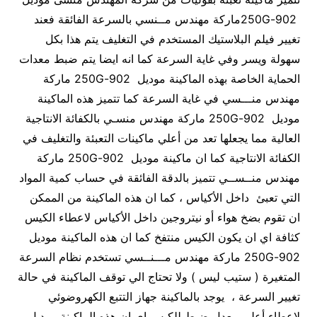
902-250Gماركة مهندس مــنسي بالسرعة الفائقة فعند
تغيير فيلم البلاستيك المستخدم في التغليف يتم هذا بكل
سهولة ويسر وفي غاية السرعة كما انه ايضا يتم ضبط معدات
الحماية الخاصة بهذه الماكينة موديل 902-250G ماركة
مهندس منـــسي في غاية السرعة كما تتميز هذه الماكينة
موديل 902-250G ماركة مهندس منسـي بالكفائة الانتاجية
العالية مما يجعلها تعد من أعلي ماكينات التعبئة والتغليف في
الكفائة الانتاجية كما ان ماكينة موديل 902-250G ماركة
مهندس منــســي تتميز بالدقة الفائقة في حساب كمية المواد
التي تعبئ داخل الأكياس ، كما ان هذه الماكينة من الممكن
ان تقوم بضخ هواء أو نيتروجين داخل الأكياس لاعطاء الكيس
كثافة اي ان يكون الكيس منتفخ كما ان هذه الماكينة موديل
902-250G ماركة مهندس مـــنــسي تستخدم نظام السرعة
المتغيرة ( ستيب ليس ) ولا تحتاج الي توقف الماكينة في حالة
تغيير السرعة ، يوجد بالماكينة جهاز التتبع الكهروضوئي
لإعطاء أعلي معدل ضبط للكيس اي ان هذه الماكينة موديل