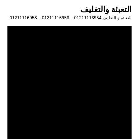
لتجاوز
التعبئة والتغليف
لى
التعبئة و التغليف 01211116954 – 01211116956 – 01211116958
لمحتوى