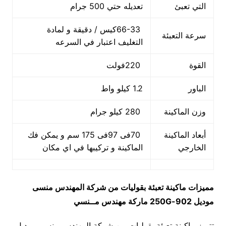
التي تعبئ
تعديله حتي 500 جرام
66-33كيس / دقيقة و لمادة
سرعة التعبئة
التغليف اعتبار في السرعه
القوة
220فولت
الباور
1.2 كيلو واط
وزن الماكينة
280 كيلو جرام
أبعاد الماكينة
70فى 97فى 175 سم و يمكن فك
الخارجي
الماكينة و تركيبها في اي مكان
مميزات
ماكينة تعبئة بقوليات من شركة المهندس منسى
موديل
902-250G
ماركة مهندس مــنسي
تتميز ماكينة تعبئة بقوليات من شركة المهندس منسى موديل