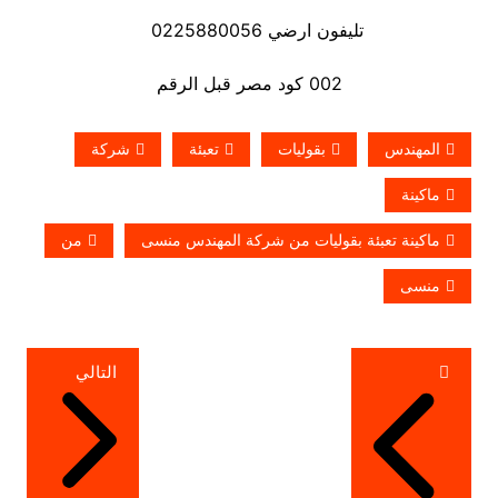
تليفون ارضي 0225880056
002 كود مصر قبل الرقم
المهندس
بقوليات
تعبئة
شركة
ماكينة
ماكينة تعبئة بقوليات من شركة المهندس منسى
من
منسى
تصفّح
التالي
المقالات