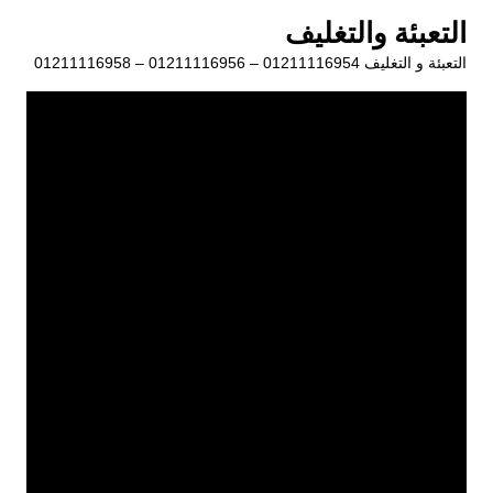
لتجاوز
التعبئة والتغليف
لى
التعبئة و التغليف 01211116954 – 01211116956 – 01211116958
لمحتوى