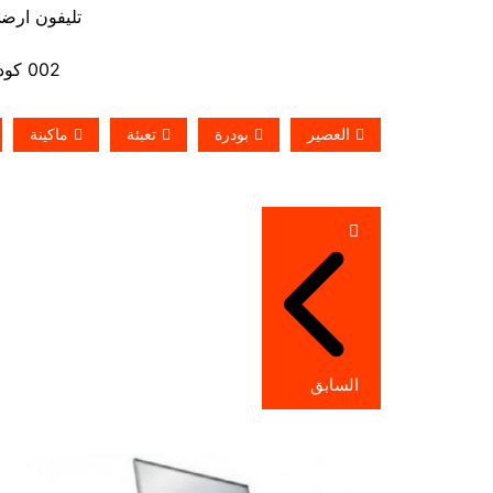
تليفون ارضي 880056
002 كود مصر قبل الرقم
العصير
بودرة
تعبئة
ماكينة
تصفّح
المقالات
السابق