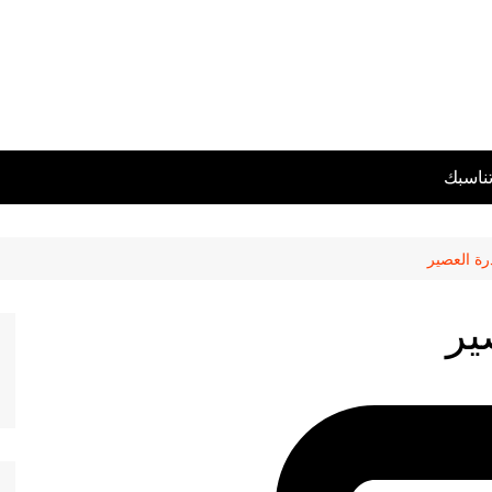
تناسبك
درة العصير
ير