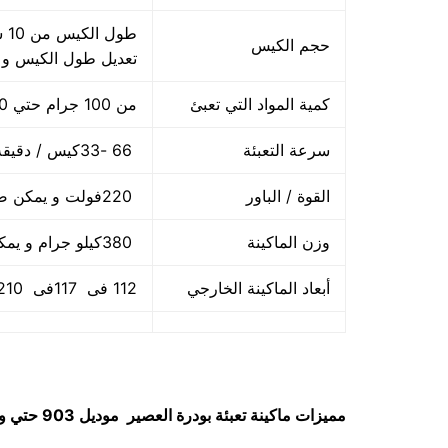
حجم الكيس
تعديل طول الكيس و
كمية المواد التي تعبئ
من 100 جرام حتي 1000 جرام واحد كيلو
سرعة التعبئة
66 -33كيس / دقيقة و لمادة التغليف اعتبار في السرعه
القوة / الباور
220فولت و يمكن ضبط الفولت حسب الكهرباء المتاحه 2.5 كيلو وات
وزن الماكينة
380كيلو جرام و يمكن فك الماكينة و تركيبها في اي مكان
أبعاد الماكينة الخارجي
112 فى 117فى 210سم و يمكن فك الماكينة و تركيبها في اي مكان
مميزات
ماكينة تعبئة بودرة العصير
موديل 903 حتي واحد كيلو ماركة مهندس مـــنسى