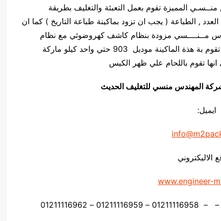
ركة المهندس منــسـي المميزة تقوم بعمل التعبئة والتغليف بطريقة
لعدد , الطباعة ( يجب ان تزود بماكينة طباعة التاريخ ) كما ان
يلو ماركة المهندس مــنــــسي مزودة بنظام كاشف كهروضوئي مع نظام
السرعة المتغيرة ( ستيب ليس ) , كما ان اللحام التي تقوم بة هذة الماكينة موديل 903 حتي واحد كيلو ماركة
انها تقوم باللحام علي ظهر الكيس
يق شركة المهندس منسي للتغليف الحديث
ايميل:
info@m2pac
ع الاليكتروني
www.engineer-m