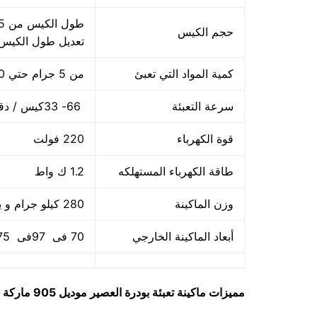
حجم الكيس
تعديل طول الكيس
كمية المواد التي تعبئ
من 5 جرام حتي 250 جرام و يمكن تعديله حتي 500 جرام
سرعة التعبئة
66- 33كيس / دقيقة و لمادة التغليف اعتبار في السرعه
قوة الكهرباء
220 فولت
طاقة الكهرباء المستهلكه
1.2 ك واط
وزن الماكينة
280 كيلو جرام و يمكن فك الماكينة و تركيبها في اي مكان
أبعاد الماكينة الخارجي
70 فى 97فى 175سم و يمكن فك الماكينة و تركيبها في اي مكان
مميزات
ماكينة تعبئة بودرة العصير
موديل 905 ماركة مهندس منسى