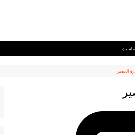
تناسبك
درة العصير
ير