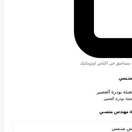
ئة مساحيق في اكياس اوتوماتيك
منـسي
عبئة بودرة العصير