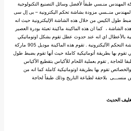
 ماكينة تعبئة بودرة العصير موديل 905 ماركة المهندس منـسي طبقاً لأفضل وسائل التصنيع التكنولوجية
تقدمة ، هذه الماكينة موديل 905 ماركة المهندس منــسي مزودة بشاشة تحكم اليكترونية – بى إل سى
بط طول الكيس من خلال هذه الشاشة الإليكترونية حيث انه
لشاشة ، كما ان هذه الماكينة ماكينة تعبئة بودرة العصير
بالتنبية بالأعطال اي انه عند حدوث عطل تقوم بشكل اوتوماتيكي
تلقائي بالتنبية بوجود عطل وتحديد هذا العطل علي شاشة التحكم الآليكترونية . تقوم هذه الماكينة موديل 905 ماركة
تقوم بها بطريقة أتوماتيكية كاملة حيث أنها تقوم بضبط طول
 للحاجة , تقوم بعملية اللحام للأكياس بتقطيع الأكياس
الخصائص تقوم بها بطريقة اوتوماتيكية كاملة كما انه من
ينة موديل 905 ماركة المهندس منســـى بلاحقة لطباعة التاريخ وذلك طبقاً لحاجة
تغليف الحديث