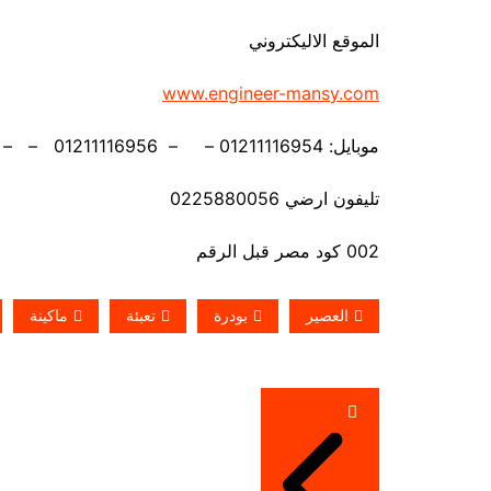
الموقع الاليكتروني
www.engineer-mansy.com
موبايل: 01211116954 – – 01211116956 – – 01211116958 – 01211116959 –01211116962
تليفون ارضي 0225880056
002 كود مصر قبل الرقم
العصير
بودرة
تعبئة
ماكينة
تصفّح
المقالات