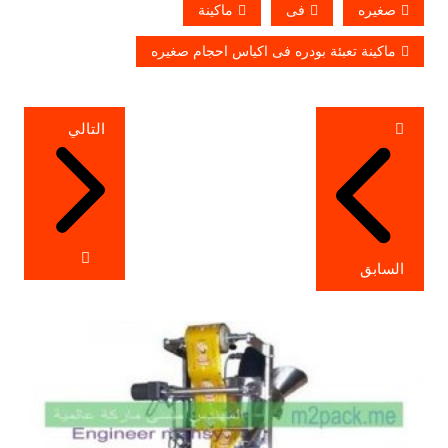
صغيره
فى
ماكينة
ماكينة تعبئة بودره فى اكياس احجام صغيره
تصفّح
التالي
المقالات
السابق