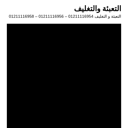
لتجاوز
التعبئة والتغليف
لى
التعبئة و التغليف 01211116954 – 01211116956 – 01211116958
لمحتوى