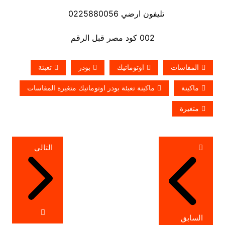
تليفون ارضي 0225880056
002 كود مصر قبل الرقم
المقاسات
اوتوماتيك
بودر
تعبئة
ماكينة
ماكينة تعبئة بودر اوتوماتيك متغيرة المقاسات
متغيرة
تصفّح
التالي
المقالات
السابق