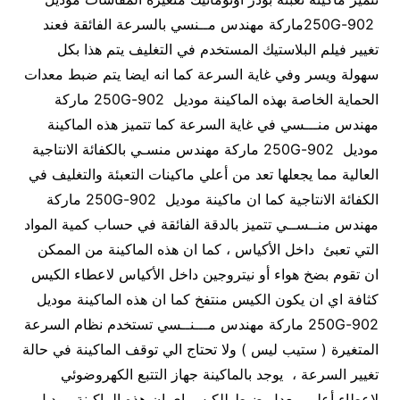
902-250Gماركة مهندس مــنسي بالسرعة الفائقة فعند
تغيير فيلم البلاستيك المستخدم في التغليف يتم هذا بكل
سهولة ويسر وفي غاية السرعة كما انه ايضا يتم ضبط معدات
الحماية الخاصة بهذه الماكينة موديل 902-250G ماركة
مهندس منـــسي في غاية السرعة كما تتميز هذه الماكينة
موديل 902-250G ماركة مهندس منسـي بالكفائة الانتاجية
العالية مما يجعلها تعد من أعلي ماكينات التعبئة والتغليف في
الكفائة الانتاجية كما ان ماكينة موديل 902-250G ماركة
مهندس منــســي تتميز بالدقة الفائقة في حساب كمية المواد
التي تعبئ داخل الأكياس ، كما ان هذه الماكينة من الممكن
ان تقوم بضخ هواء أو نيتروجين داخل الأكياس لاعطاء الكيس
كثافة اي ان يكون الكيس منتفخ كما ان هذه الماكينة موديل
902-250G ماركة مهندس مـــنــسي تستخدم نظام السرعة
المتغيرة ( ستيب ليس ) ولا تحتاج الي توقف الماكينة في حالة
تغيير السرعة ، يوجد بالماكينة جهاز التتبع الكهروضوئي
لإعطاء أعلي معدل ضبط للكيس اي ان هذه الماكينة موديل