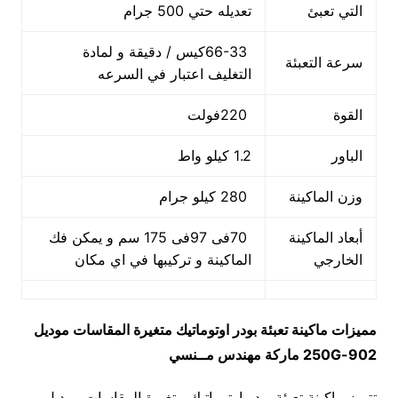
التي تعبئ
تعديله حتي 500 جرام
66-33كيس / دقيقة و لمادة
سرعة التعبئة
التغليف اعتبار في السرعه
القوة
220فولت
الباور
1.2 كيلو واط
وزن الماكينة
280 كيلو جرام
أبعاد الماكينة
70فى 97فى 175 سم و يمكن فك
الخارجي
الماكينة و تركيبها في اي مكان
مميزات
ماكينة تعبئة بودر اوتوماتيك متغيرة المقاسات
موديل
902-250G
ماركة مهندس مــنسي
تتميز ماكينة تعبئة بودر اوتوماتيك متغيرة المقاسات موديل