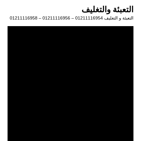
لتجاوز
التعبئة والتغليف
لى
التعبئة و التغليف 01211116954 – 01211116956 – 01211116958
لمحتوى