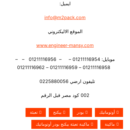
ايميل:
info@m2pack.com
الموقع الاليكتروني
www.engineer-mansy.com
موبايل: 01211116954 – – 01211116956 – –
01211116958 – 01211116959 – 01211116962
تليفون ارضي 0225880056
002 كود مصر قبل الرقم
أوتوماتيك
بودر
بيكنج
تعبئة
ماكينة
ماكينة تعبئة بيكنج بودر أوتوماتيك