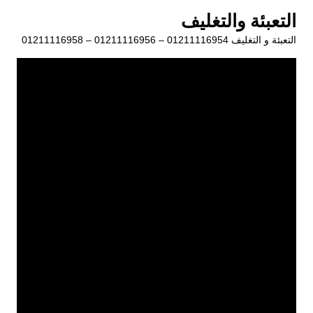
لتجاوز
التعبئة والتغليف
لى
التعبئة و التغليف 01211116954 – 01211116956 – 01211116958
لمحتوى