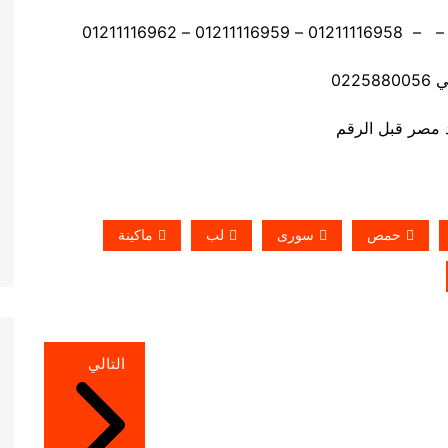
0225
حمص
سورى
لب
ماكينة
التالي