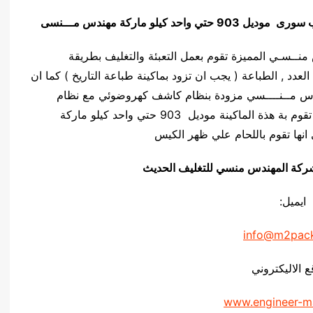
لب سورى
موديل 903 حتي واحد كيلو ماركة مهندس مـــنسى
ركة المهندس منــسـي المميزة تقوم بعمل التعبئة والتغليف بطريقة
لعدد , الطباعة ( يجب ان تزود بماكينة طباعة التاريخ ) كما ان
يلو ماركة المهندس مــنــــسي مزودة بنظام كاشف كهروضوئي مع نظام
السرعة المتغيرة ( ستيب ليس ) , كما ان اللحام التي تقوم بة هذة الماكينة موديل 903 حتي واحد كيلو ماركة
انها تقوم باللحام علي ظهر الكيس
يق شركة المهندس منسي للتغليف الحديث
ايميل:
info@m2pac
ع الاليكتروني
www.engineer-m