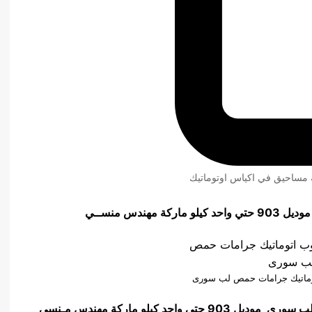
ئة مساحيق في اكياس اوتوماتيك
ندس منســي
اتوماتيك جرامات حمص لب سورى
 لب سورى
موديل 903 حتي واحد كيلو ماركة مهندس مـنسي