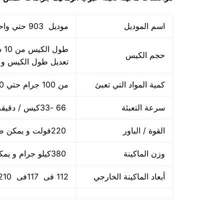
اسم الموديل
موديل 903 حتي واحد كيلو ماركة المهندس منســي
حجم الكيس
تعديل طول الكيس و
كمية المواد التي تعبئ
من 100 جرام حتي 1000 جرام واحد كيلو
سرعة التعبئة
66 -33كيس / دقيقة و لمادة التغليف اعتبار في السرعه
القوة / الباور
220فولت و يمكن ضبط الفولت حسب الكهرباء المتاحه 2.5 كيلو وات
وزن الماكينة
380كيلو جرام و يمكن فك الماكينة و تركيبها في اي مكان
أبعاد الماكينة الخارجي
112 فى 117فى 210سم و يمكن فك الماكينة و تركيبها في اي مكان