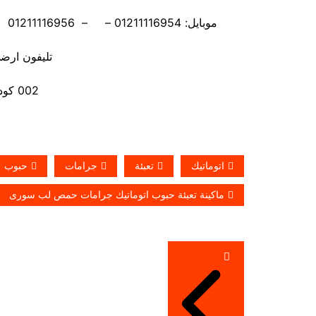
موبايل: 01211116954 – – 01211116956 – – 01211116958 – 01211116959 – 01211116962
تليفون ارضي 880056
002 كود مصر قبل الرقم
اتوماتيك
تعبئة
جرامات
حبوب
ماكينة تعبئة حبوب اتوماتيك جرامات حمص لب سورى
تصفّح
المقالات