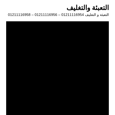
لتجاوز
التعبئة والتغليف
لى
التعبئة و التغليف 01211116954 – 01211116956 – 01211116958
لمحتوى