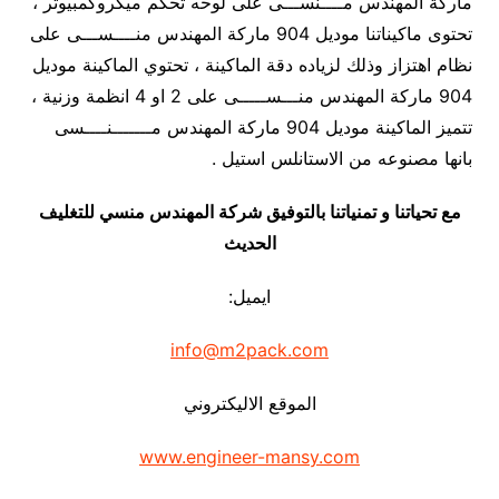
ماركة المهندس مــــنســـى على لوحه تحكم ميكروكمبيوتر ،
تحتوى ماكيناتنا موديل 904 ماركة المهندس منــــســـى على
نظام اهتزاز وذلك لزياده دقة الماكينة ، تحتوي الماكينة موديل
904 ماركة المهندس منـــســـــى على 2 او 4 انظمة وزنية ،
تتميز الماكينة موديل 904 ماركة المهندس مـــــــنــــسى
بانها مصنوعه من الاستانلس استيل .
مع تحياتنا و تمنياتنا بالتوفيق شركة المهندس منسي للتغليف
الحديث
ايميل:
info@m2pack.com
الموقع الاليكتروني
www.engineer-mansy.com