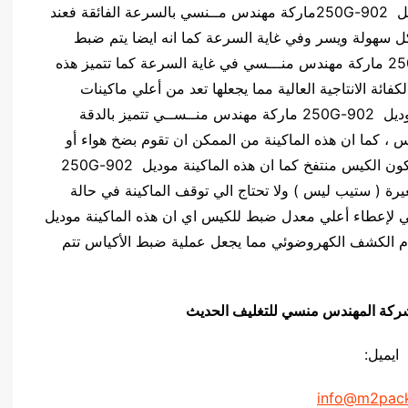
تتميز ماكينة تعبئة حجمية لتعبئة البقوليات و الرز موديل 902-250Gماركة مهندس مــنسي بالسرعة الفائقة فعند
بكل سهولة ويسر وفي غاية السرعة كما انه ايضا يتم ضبط
معدات الحماية الخاصة بهذه الماكينة موديل 902-250G ماركة مهندس منـــسي في غاية السرعة كما تتميز هذه
هندس منسـي بالكفائة الانتاجية العالية مما يجعلها تعد من أعلي ماكينات
التعبئة والتغليف في الكفائة الانتاجية كما ان ماكينة موديل 902-250G ماركة مهندس منــســي تتميز بالدقة
س ، كما ان هذه الماكينة من الممكن ان تقوم بضخ هواء أو
نيتروجين داخل الأكياس لاعطاء الكيس كثافة اي ان يكون الكيس منتفخ كما ان هذه الماكينة موديل 902-250G
ة ( ستيب ليس ) ولا تحتاج الي توقف الماكينة في حالة
ضوئي لإعطاء أعلي معدل ضبط للكيس اي ان هذه الماكينة موديل
م نظام الكشف الكهروضوئي مما يجعل عملية ضبط الأكياس تتم
يق شركة المهندس منسي للتغليف الحديث
ايميل:
info@m2pac