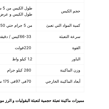
حجم الكيس
طول الكيس و عرض 
كمية المواد التي تعبئ
من 5 جرام حتي 250 جرام و يمكن تعديله حتي 500 جرام
سرعة التعبئة
66-33كيس / دقيقة و لمادة التغليف اعتبار في السرعه
القوة
220فولت
الباور
1.2 كيلو واط
وزن الماكينة
280 كيلو جرام
أبعاد الماكينة الخارجي
70فى 97فى 175 سم و يمكن فك الماكينة و تركيبها في اي مكان
مميزات
ماكينة تعبئة حجمية لتعبئة البقوليات و الرز
مو