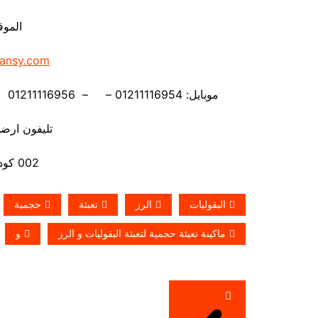
الموق
ansy.com
موبايل: 01211116954 – – 01211116956 – – 01211116958 – 01211116959 – 01211116962
تليفون ارضي 880056
002 كود مصر قبل الرقم
البقوليات
الرز
تعبئة
حجمية
ماكينة تعبئة حجمية لتعبئة البقوليات و الرز
و
تصفّح