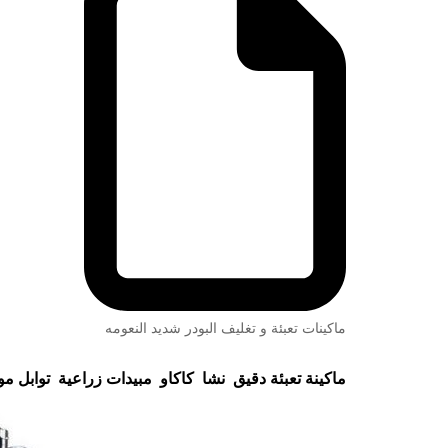
ماكينات تعبئة و تغليف البودر شديد النعومه
ماكينة تعبئة دقيق نشا كاكاو مبيدات زراعية توابل موديل 952 ماركة مهند