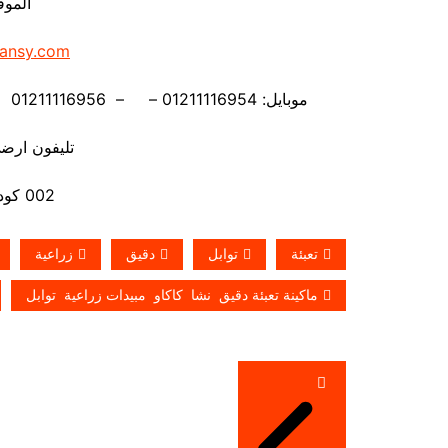
الموق
ansy.com
موبايل: 01211116954 – – 01211116956 – – 01211116958 – 01211116959 – 01211116962
تليفون ارضي 880056
002 كود مصر قبل الرقم
تعبئة
توابل
دقيق
زراعية
ماكينة تعبئة دقيق نشا كاكاو مبيدات زراعية توابل
تصفّح
المقالات