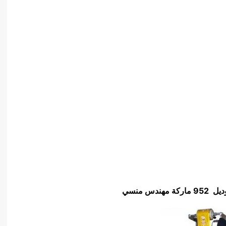
س منسي