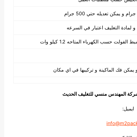
يق شركة المهندس منسي للتغليف الحديث
ايميل:
info@m2pac