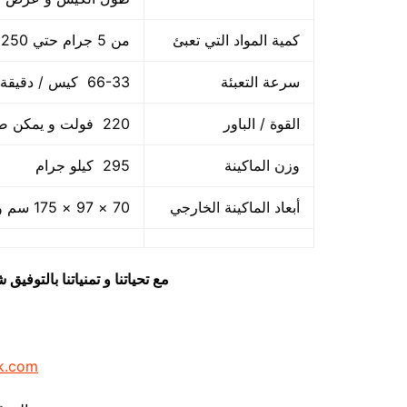
كمية المواد التي تعبئ
من 5 جرام حتي 250 جرام و يمكن تعديله حتي 500 جرام
سرعة التعبئة
66-33 كيس / دقيقة و لمادة التغليف اعتبار في السرعه
القوة / الباور
220 فولت و يمكن ضبط الفولت حسب الكهرباء المتاحه 1.2 كيلو وات
وزن الماكينة
295 كيلو جرام
أبعاد الماكينة الخارجي
70 × 97 × 175 سم و يمكن فك الماكينة و تركيبها في اي مكان
مع تحياتنا و تمنياتنا بالتوف
k.com