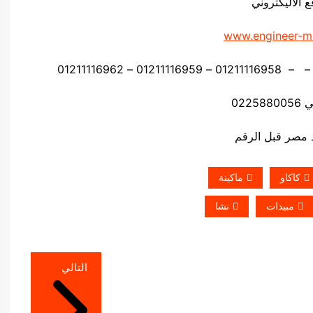
ع الاليكتروني
www.engineer-m
0225
كاكاو
ماكينة
مبيدات
نشا
التالي