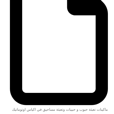
ماكينات تعبئة حبوب و حبيبات وتعبئة مساحيق في اكياس اوتوماتيك