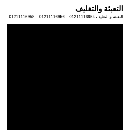
لتجاوز
التعبئة والتغليف
لى
التعبئة و التغليف 01211116954 – 01211116956 – 01211116958
لمحتوى