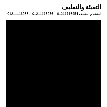
لتجاوز
التعبئة والتغليف
لى
التعبئة و التغليف 01211116954 – 01211116956 – 01211116958
لمحتوى