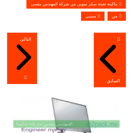
ماكينة تعبئة سكر تموين من شركة المهندس منسى
من
منسى
تصفّح
التالي
المقالات
السابق