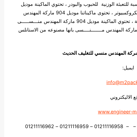
دس منـسي مناسبة للتعبئة الوزنية للحبوب والبودر ، تحتوي الماكينة موديل
904 ماركة المهندس مــــنســـى على لوحه تحكم ميكروكمبيوتر ، تحتوى ماكيناتنا موديل 904 ماركة المهندس
منــــســـى على نظام اهتزاز وذلك لزياده دقة الماكينة ، تحتوي الماكينة موديل 904 ماركة المهندس منـــســـــى
ى 2 او 4 انظمة وزنية ، تتميز الماكينة موديل 904 ماركة المهندس مـــــــنــــسى بانها مصنوعه من الاستانلس
يق شركة المهندس منسي للتغليف الحديث
ايميل:
info@m2pac
ع الاليكتروني
www.engineer-m