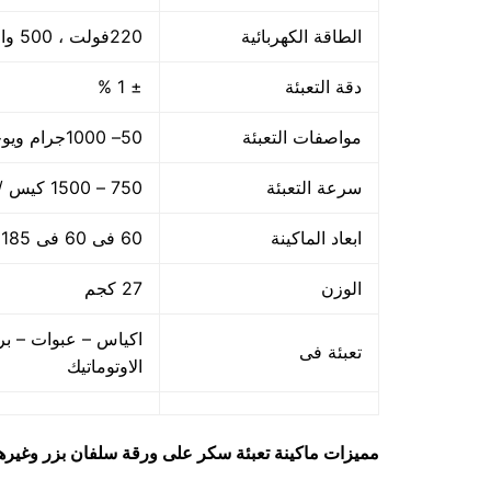
الطاقة الكهربائية
220فولت ، 500 وات
دقة التعبئة
± 1 %
مواصفات التعبئة
50– 1000جرام ويوجد اوزان اخري حتى 5 كجم
سرعة التعبئة
750 – 1500 كيس / الساعه حسب سرعة العامل
ابعاد الماكينة
60 فى 60 فى 185 سم
الوزن
27 كجم
اكياس – عبوات – بر
تعبئة فى
الاوتوماتيك
مميزات
ماكينة تعبئة سكر على ورقة سلفان بزر وغيره