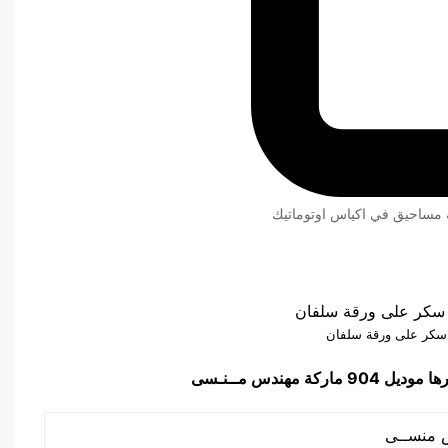
ئة مساحيق في اكياس اوتوماتيك
ة سكر على ورقة سلفان
رها
موديل 904 ماركة مهندس مــنـسى