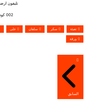
تليفون ارضي 880056
002 كود مصر قبل الرقم
تعبئة
سكر
سلفان
على
ورقة
تصفّح
المقالات
السابق