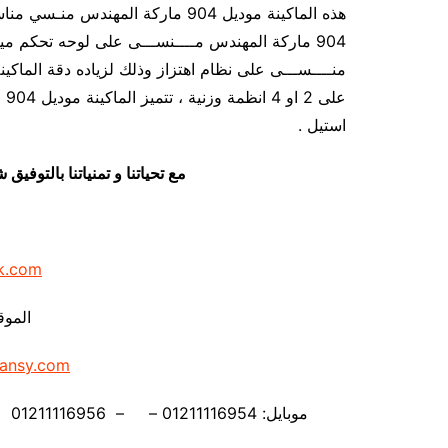
هذه الماكينة موديل 904 ماركة المهن
عل
استيل .
مع تحياتنا و تمنياتنا بالتوف
k.com
الموق
ansy.com
موبايل: 01211116954 – – 01211116956 – – 01211116958 – 01211116959 – 01211116962