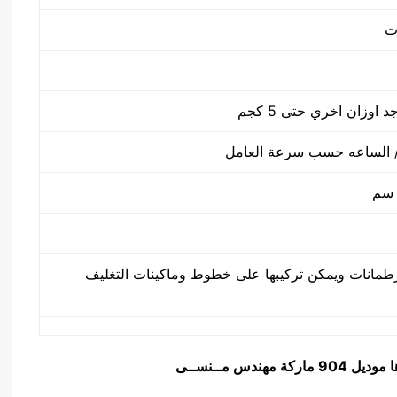
طمانات ويمكن تركيبها على خطوط وماكينات التغليف
ا
موديل 904 ماركة مهندس مــنســى