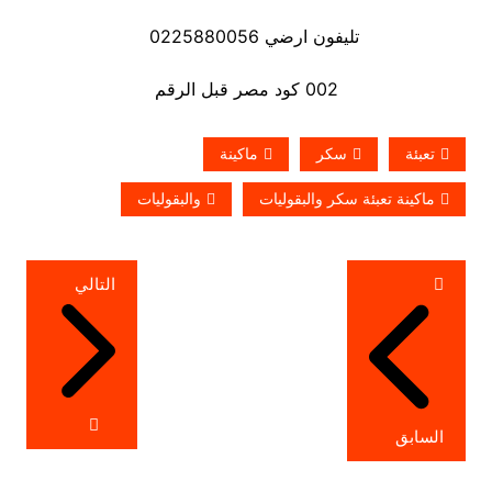
تليفون ارضي 0225880056
002 كود مصر قبل الرقم
تعبئة
سكر
ماكينة
ماكينة تعبئة سكر والبقوليات
والبقوليات
تصفّح
التالي
المقالات
السابق