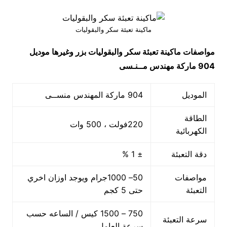
ماكينة تعبئة سكر والبقوليات
مواصفات
ماكينة تعبئة سكر والبقوليات بزر وغيرها
موديل
904 ماركة مهندس مــنـسى
الموديل
904 ماركة المهندس منســى
الطاقة
220فولت ، 500 وات
الكهربائية
دقة التعبئة
± 1 %
مواصفات
50– 1000جرام ويوجد اوزان اخري
التعبئة
حتى 5 كجم
750 – 1500 كيس / الساعه حسب
سرعة التعبئة
سرعة العامل