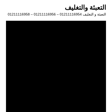
لتجاوز
التعبئة والتغليف
لى
التعبئة و التغليف 01211116954 – 01211116956 – 01211116958
لمحتوى