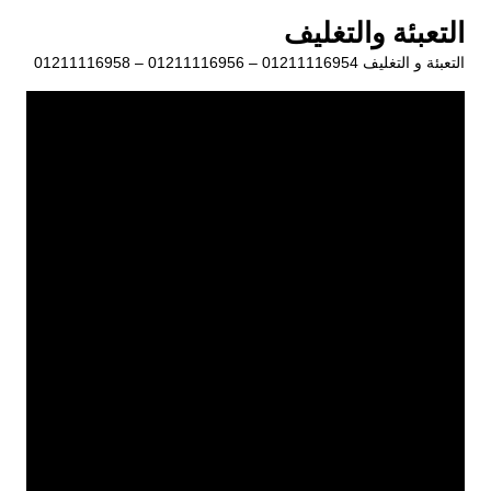
لتجاوز
التعبئة والتغليف
لى
التعبئة و التغليف 01211116954 – 01211116956 – 01211116958
لمحتوى