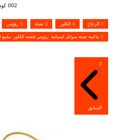
002 كود مصر قبل الرقم
الزجاج
الكلور
تعبئة
رؤوس
ماكينة تعبئة سوائل كيميائية رؤوس لتعبئة الكلور ملمع ا
تصفّح
المقالات
السابق