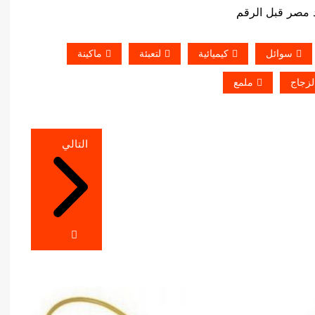
سوائل
كيميائية
لتعبئة
ماكينة
لزجاج
ملمع
التالي