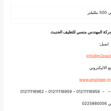
يق شركة المهندس منسي للتغليف الحديث
ايميل:
info@m2pac
ع الاليكتروني
www.engineer-m
0225