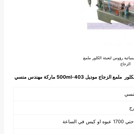
ميائية رؤوس لتعبئة الكلور ملمع
الزجاج
لكلور ملمع الزجاج
موديل
403-500ml
ماركة مهندس منسي
رج