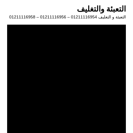
لتجاوز
التعبئة والتغليف
لى
التعبئة و التغليف 01211116954 – 01211116956 – 01211116958
لمحتوى