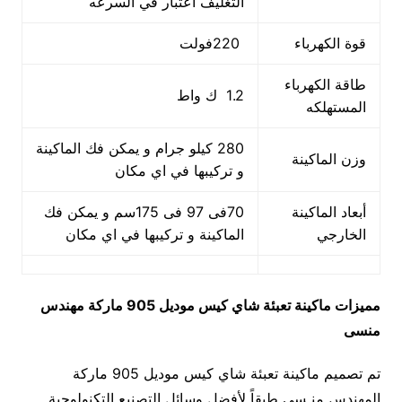
التغليف اعتبار في السرعه
قوة الكهرباء
220فولت
طاقة الكهرباء
1.2 ك واط
المستهلكه
280 كيلو جرام و يمكن فك الماكينة
وزن الماكينة
و تركيبها في اي مكان
أبعاد الماكينة
70فى 97 فى 175سم و يمكن فك
الخارجي
الماكينة و تركيبها في اي مكان
مميزات
ماكينة تعبئة شاي كيس
موديل 905 ماركة مهندس
منسى
تم تصميم ماكينة تعبئة شاي كيس موديل 905 ماركة
المهندس منـسي طبقاً لأفضل وسائل التصنيع التكنولوجية