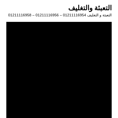
لتجاوز
التعبئة والتغليف
لى
التعبئة و التغليف 01211116954 – 01211116956 – 01211116958
لمحتوى