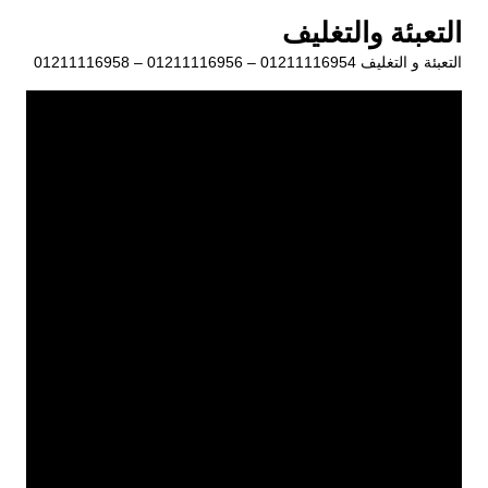
لتجاوز
التعبئة والتغليف
لى
التعبئة و التغليف 01211116954 – 01211116956 – 01211116958
لمحتوى