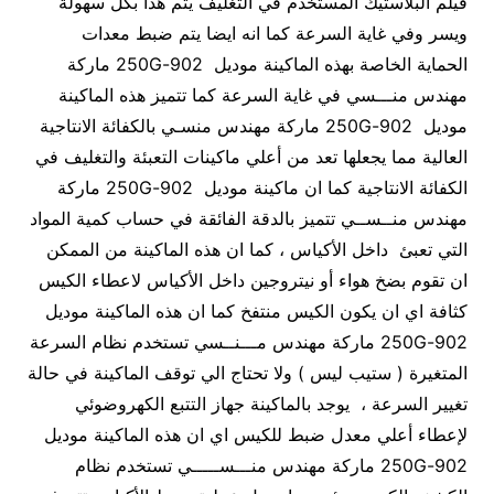
فيلم البلاستيك المستخدم في التغليف يتم هذا بكل سهولة
ويسر وفي غاية السرعة كما انه ايضا يتم ضبط معدات
الحماية الخاصة بهذه الماكينة موديل 902-250G ماركة
مهندس منـــسي في غاية السرعة كما تتميز هذه الماكينة
موديل 902-250G ماركة مهندس منسـي بالكفائة الانتاجية
العالية مما يجعلها تعد من أعلي ماكينات التعبئة والتغليف في
الكفائة الانتاجية كما ان ماكينة موديل 902-250G ماركة
مهندس منــســي تتميز بالدقة الفائقة في حساب كمية المواد
التي تعبئ داخل الأكياس ، كما ان هذه الماكينة من الممكن
ان تقوم بضخ هواء أو نيتروجين داخل الأكياس لاعطاء الكيس
كثافة اي ان يكون الكيس منتفخ كما ان هذه الماكينة موديل
902-250G ماركة مهندس مـــنــسي تستخدم نظام السرعة
المتغيرة ( ستيب ليس ) ولا تحتاج الي توقف الماكينة في حالة
تغيير السرعة ، يوجد بالماكينة جهاز التتبع الكهروضوئي
لإعطاء أعلي معدل ضبط للكيس اي ان هذه الماكينة موديل
902-250G ماركة مهندس منـــســـــي تستخدم نظام