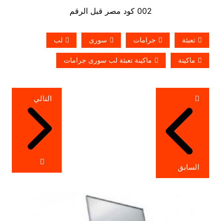
002 كود مصر قبل الرقم
تعبئة
جرامات
سورى
لب
ماكينة
ماكينة تعبئة لب سورى جرامات
تصفّح
التالي
المقالات
السابق