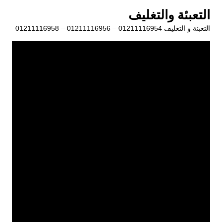
لتجاوز
التعبئة والتغليف
لى
التعبئة و التغليف 01211116954 – 01211116956 – 01211116958
لمحتوى