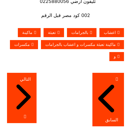
تليفون ارضي 0225880056
002 كود مصر قبل الرقم
اعشاب
بالجرامات
تعبئة
ماكينة
ماكينة تعبئة مكسرات و اعشاب بالجرامات
مكسرات
و
تصفّح
التالي
المقالات
السابق