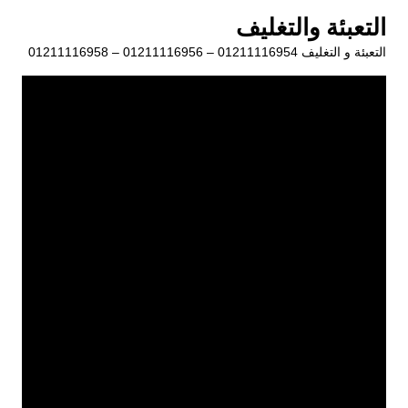
لتجاوز
التعبئة والتغليف
لى
التعبئة و التغليف 01211116954 – 01211116956 – 01211116958
لمحتوى