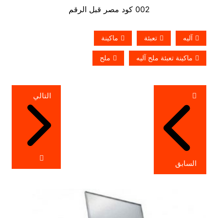
002 كود مصر قبل الرقم
آليه
تعبئة
ماكينة
ماكينة تعبئة ملح آليه
ملح
تصفّح
التالي
المقالات
السابق