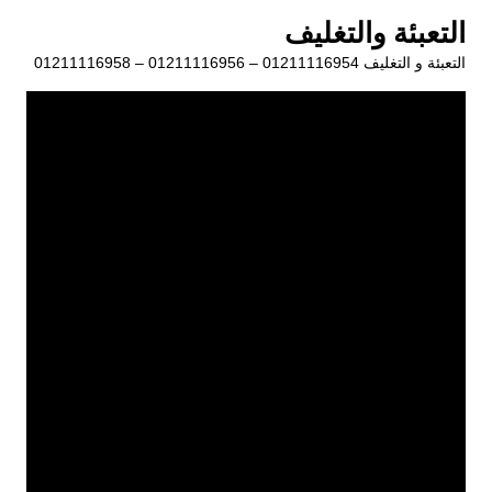
لتجاوز
التعبئة والتغليف
لى
التعبئة و التغليف 01211116954 – 01211116956 – 01211116958
لمحتوى