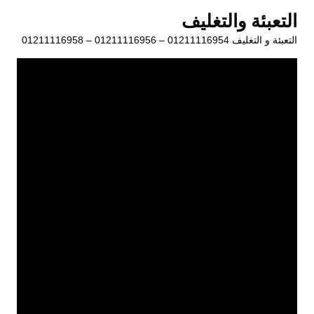
لتجاوز
التعبئة والتغليف
لى
التعبئة و التغليف 01211116954 – 01211116956 – 01211116958
لمحتوى