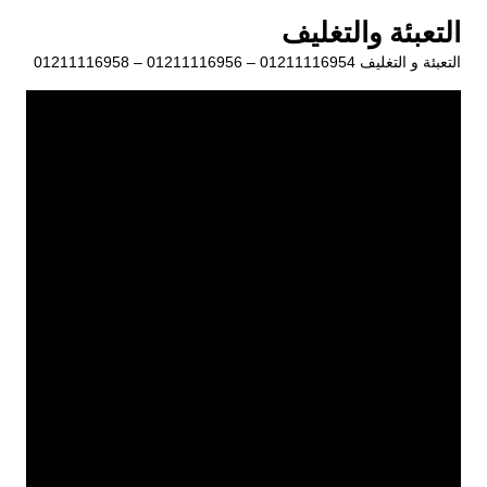
لتجاوز
التعبئة والتغليف
لى
التعبئة و التغليف 01211116954 – 01211116956 – 01211116958
لمحتوى