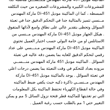
للمشروعات الكبيره والمشروعات الصغيره من حيث التكلفه
المبسطه ، كما ان الماكينة موديل 451-Di ماركة المهندس
مــنسي تتميز بالمثالية جدا في التحكم الدقيق جدا في تعبئة
السوائل وتحظى بتقدير عالي على نطاق واسع لأدائها المتفوق
. هيكل الجهاز موديل 451-Di ماركة المهندس مــنسي من
الاستانلس او من خامة البولي حسب اختيار العميل تحتوي
الماكينة موديل 451-Di ماركة المهندس مـنـــسي على عداد
رقمي لتحكم الدقيق للغايه بما يضمن دقه عاليه في تعبئة
السوائل . الماكينه موديل 451 ماركة المهندس منـــســي
مزوده بعداد للتحكم في وقت التعبئة بما يضمن درجات اعلي
في تعبئة السوائل . يوجد بالماكينة موديل 451-Di ماركة
المهندس مــنســي ذاكرة ذكيه حيث يكفي ضبط الماكينه
وفي حالة انقطاع الكهرباء تحتفظ الماكينة بكل المعلومات
التي تم تغذيتها للماكينة قطر فتحة نزول السائل 5 مم و يمكن
التغيير حتي 1 مم بالطلب حسب رغبة العميل .