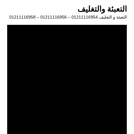
لتجاوز
التعبئة والتغليف
لى
التعبئة و التغليف 01211116954 – 01211116956 – 01211116958
لمحتوى