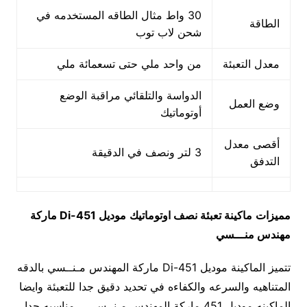
30 واط مثال الطاقه المستخدمه في
الطاقة
شحن لاب توب
معدل التعبئة
من واحد ملي حتى تسعمائة ملي
الدواسة والتلقائي مراقبة الوضع
وضع العمل
أوتوماتيك
أقصى معدل
3 لتر ونصف في الدقيقة
التدفق
مميزات
ماكينة تعبئة نصف اوتوماتيك
موديل
451-Di
ماركة
مهندس منـــسي
تتميز الماكينة موديل 451-Di ماركة المهندس مـنــسي بالدقه
المتناهيه والسرعه والكفاءه في تحديد دقيق جدا للتعبئة وايضا
الماكينه موديل 451 ماركة المهندس مـنــســـي مناسبه جدا